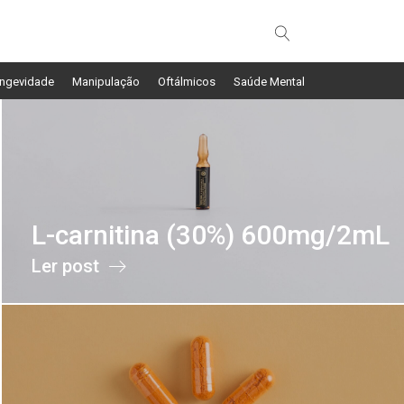
ngevidade
Manipulação
Oftálmicos
Saúde Mental
L-carnitina (30%) 600mg/2mL
Ler post