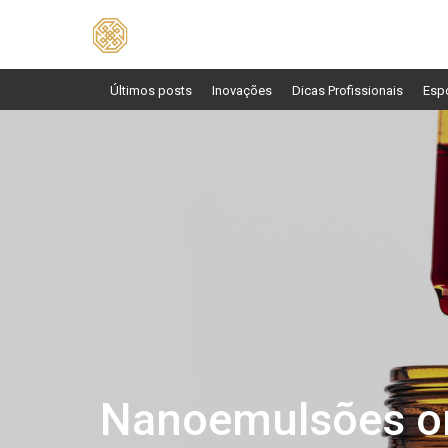
Pesquisar
por:
Últimos posts
Inovações
Dicas Profissionais
Esp
Nanoemulsões or