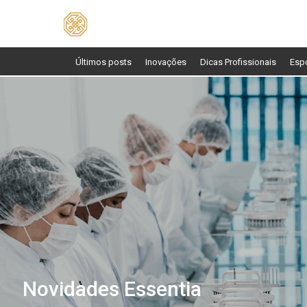
Pesquisar
por:
Últimos posts
Inovações
Dicas Profissionais
Esp
Novidades Essentia