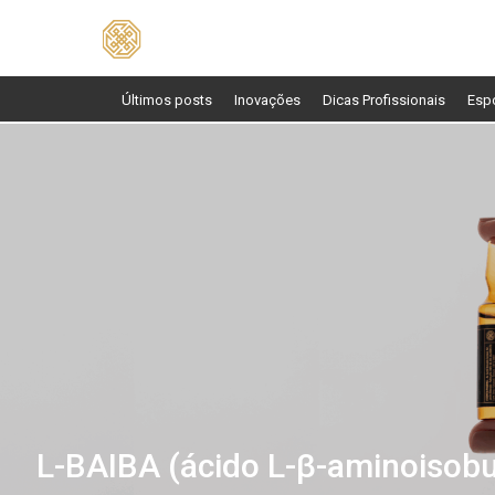
Pesquisar
por:
Últimos posts
Inovações
Dicas Profissionais
Esp
L-BAIBA (ácido L-β-aminoisob