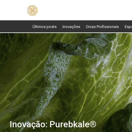
Pesquisar
por:
Últimos posts
Inovações
Dicas Profissionais
Esp
Inovação: Purebkale®