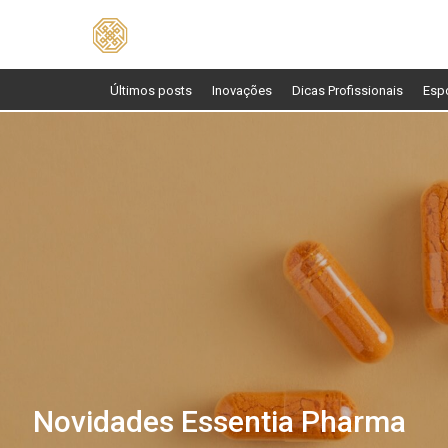
Pesquisar
por:
Últimos posts
Inovações
Dicas Profissionais
Esp
Novidades Essentia Pharma