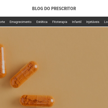
BLOG DO PRESCRITOR
orte
Emagrecimento
Estética
Fitoterapia
Infantil
Injetáveis
Lo