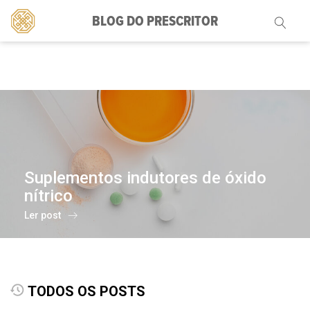
BLOG DO PRESCRITOR
Pesquisar
por:
Suplementos indutores de óxido
nítrico
Ler post
TODOS OS POSTS