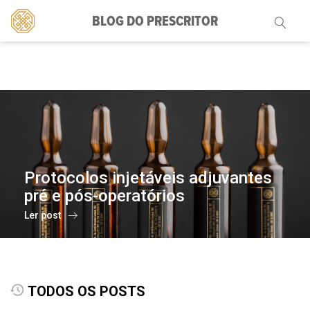
BLOG DO PRESCRITOR
Pesquisar
por:
Protocolos injetáveis adjuvantes
pré e pós-operatórios
Ler post
TODOS OS POSTS