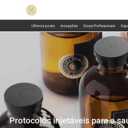
Pesquisar
por:
Últimos posts
Inovações
Dicas Profissionais
Esp
Protocolos injetáveis para a s