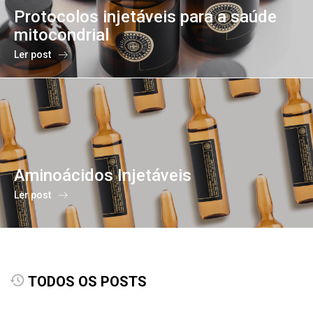
Protocolos injetáveis para a saúde
mitocondrial
Ler post
Aminoácidos Injetáveis
Ler post
TODOS OS POSTS