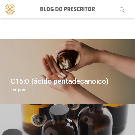
BLOG DO PRESCRITOR
Pesquisar
por:
C15:0 (ácido pentadecanoico)
Ler post