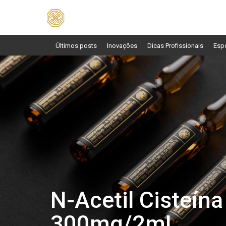
Pesquisar
por:
Últimos posts
Inovações
Dicas Profissionais
Esp
N-Acetil Cisteína
300mg/2mL