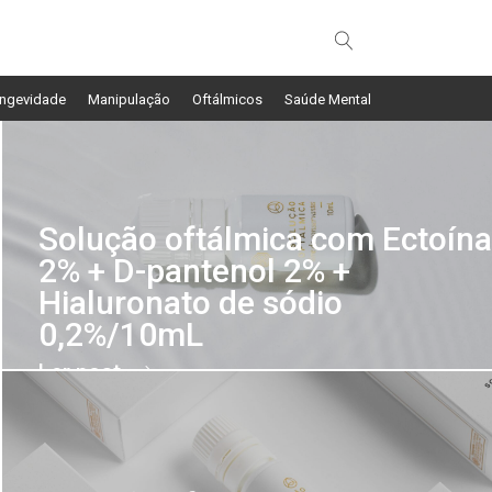
ngevidade
Manipulação
Oftálmicos
Saúde Mental
Solução oftálmica com Ectoína
2% + D-pantenol 2% +
Hialuronato de sódio
0,2%/10mL
Ler post