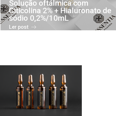
Solução oftálmica com
Citicolina 2% + Hialuronato de
sódio 0,2%/10mL
Ler post