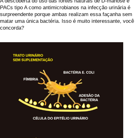
A descoberta do uso das fontes naturais de D-manose e
PACs tipo A como antimicrobianos na infecção urinária é
surpreendente porque ambas realizam essa façanha sem
matar uma única bactéria. Isso é muito interessante, você
concorda?