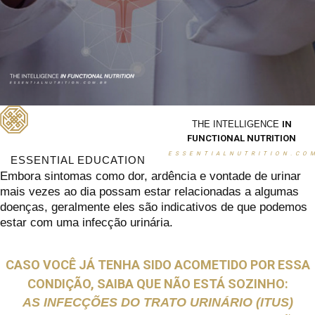
THE INTELLIGENCE
IN
FUNCTIONAL NUTRITION
ESSENTIALNUTRITION.CO
ESSENTIAL EDUCATION
Embora sintomas como dor, ardência e vontade de urinar
mais vezes ao dia possam estar relacionadas a algumas
doenças, geralmente eles são indicativos de que podemos
estar com uma infecção urinária.
CASO VOCÊ JÁ TENHA SIDO ACOMETIDO POR ESSA
CONDIÇÃO, SAIBA QUE NÃO ESTÁ SOZINHO:
AS INFECÇÕES DO TRATO URINÁRIO (ITUS)