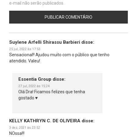
e-mail não serão publicados.
Suylene Arfelli Shirassu Barbieri
disse:
25 jul, 2022 às 17:53
Sensacional!! Ajudou muito com o público que tenho
atendido. Valeu!
Essentia Group
disse:
27 jul, 2022 às 15:24
Olá Dra! Ficamos felizes que tenha
gostado ♥
KELLY KATHRYN C. DE OLIVEIRA
disse:
3 dez, 2021 às 23:52
NOssa!!!