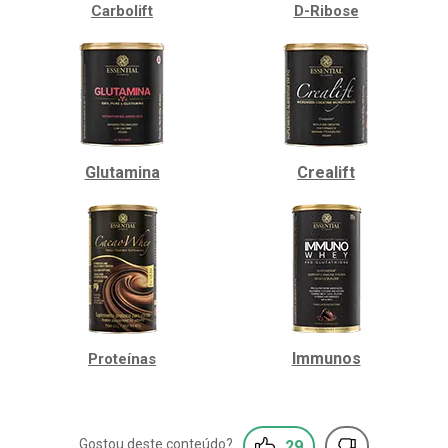
Carbolift
D-Ribose
Glutamina
Crealift
Immunos
Proteínas
29